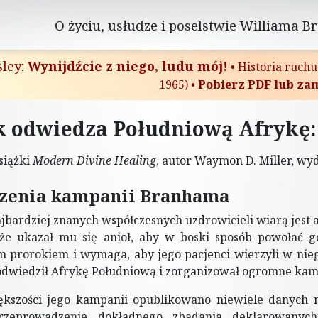
O życiu, usłudze i poselstwie Williama B
sley:
Wynijdźcie z niego, ludu mój!
•
Historia ruchu
1965)
•
Pobierz PDF lub za
k odwiedza Południową Afrykę
siążki
Modern Divine Healing
, autor Waymon D. Miller, wy
zenia kampanii Branhama
jbardziej znanych współczesnych uzdrowicieli wiarą jes
 że ukazał mu się anioł, aby w boski sposób powołać go
 prorokiem i wymaga, aby jego pacjenci wierzyli w nieg
dwiedził Afrykę Południową i zorganizował ogromne kam
ększości jego kampanii opublikowano niewiele danych 
rzeprowadzenie dokładnego zbadania deklarowanych