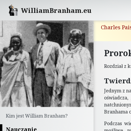
WilliamBranham.eu
Charles Pai
Proro
Rozdział z k
Twierd
Jednym z na
oświadcza,
natchnionym
Branhama o
Kim jest William Branham?
Podczas wi
Nauczanie
możliwe p