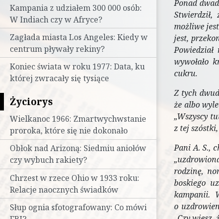
Ponad dwadz
Kampania z udziałem 300 000 osób:
Stwierdził,
W Indiach czy w Afryce?
możliwe jes
Zagłada miasta Los Angeles: Kiedy w
jest, przek
centrum pływały rekiny?
Powiedział 
wywołało kr
Koniec świata w roku 1977: Data, ku
cukru.
której zwracały się tysiące
Z tych dwud
Życiorys
że albo wyle
„Wszyscy tu
Wielkanoc 1966: Zmartwychwstanie
z tej szóstk
proroka, które się nie dokonało
Pani A. S., 
Obłok nad Arizoną: Siedmiu aniołów
„uzdrowiona
czy wybuch rakiety?
rodzinę, no
Chrzest w rzece Ohio w 1933 roku:
boskiego uz
Relacje naocznych świadków
kampanii. W
o uzdrowien
Słup ognia sfotografowany: Co mówi
„Czy wiesz, 
FBI?