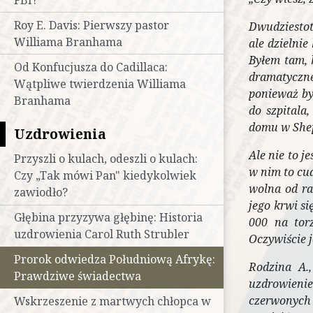
Roy E. Davis: Pierwszy pastor
Dwudziesto
Williama Branhama
ale dzielni
Byłem tam, 
Od Konfucjusza do Cadillaca:
dramatyczn
Wątpliwe twierdzenia Williama
ponieważ był
Branhama
do szpitala
domu w Shep
Uzdrowienia
Ale nie to 
Przyszli o kulach, odeszli o kulach:
w nim to cud
Czy „Tak mówi Pan" kiedykolwiek
wolna od ra
zawiodło?
jego krwi s
Głębina przyzywa głębinę: Historia
000 na tor
uzdrowienia Carol Ruth Strubler
Oczywiście j
Prorok odwiedza Południową Afrykę:
Rodzina A.,
Prawdziwe świadectwa
uzdrowienie
czerwonych 
Wskrzeszenie z martwych chłopca w