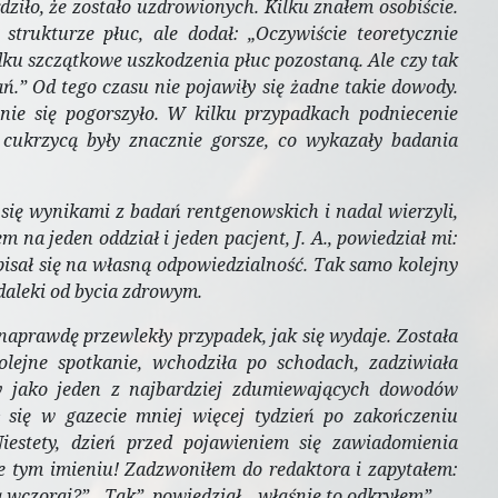
iło, że zostało uzdrowionych. Kilku znałem osobiście.
strukturze płuc, ale dodał: „Oczywiście teoretycznie
ku szczątkowe uszkodzenia płuc pozostaną. Ale czy tak
.” Od tego czasu nie pojawiły się żadne takie dowody.
ie się pogorszyło. W kilku przypadkach podniecenie
z cukrzycą były znacznie gorsze, co wykazały badania
 się wynikami z badań rentgenowskich i nadal wierzyli,
 na jeden oddział i jeden pacjent, J. A., powiedział mi:
pisał się na własną odpowiedzialność. Tak samo kolejny
 daleki od bycia zdrowym.
, naprawdę przewlekły przypadek, jak się wydaje. Została
lejne spotkanie, wchodziła po schodach, zadziwiała
ony jako jeden z najbardziej zdumiewających dowodów
ł się w gazecie mniej więcej tydzień po zakończeniu
Niestety, dzień przed pojawieniem się zawiadomienia
e tym imieniu! Zadzwoniłem do redaktora i zapytałem:
 wczoraj?”. „Tak”, powiedział, „właśnie to odkryłem”.