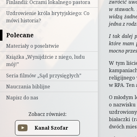
zwrócić uwa
Finlandii: Oczami lokalnego pastora
w stawach. 
Uzdrowienie króla brytyjskiego: Co
widzą żadne
mówi historia?
jedna z rodz
Polecane
I tak dalej
które mam p
Materiały o poselstwie
mocno przes
Książka „Wynijdźcie z niego, ludu
W tym liści
mój!”
kampaniach
Seria filmów „Sąd przysięgłych”
religijnego
w RPA. Ten 
Nauczania biblijne
O młodym le
Napisz do nas
o nazwisku 
uzdrowiony 
Zobacz również:
białaczki (
dwóch mies
Kanał Szofar