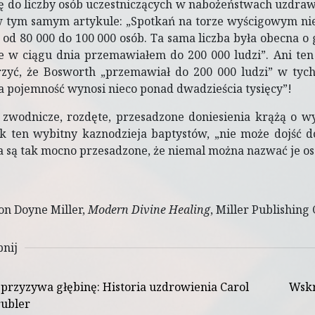
ę do liczby osób uczestniczących w nabożeństwach uzdra
w tym samym artykule: „Spotkań na torze wyścigowym nie 
o od 80 000 do 100 000 osób. Ta sama liczba była obecna o
e w ciągu dnia przemawiałem do 200 000 ludzi”. Ani ten
zyć, że Bosworth „przemawiał do 200 000 ludzi” w tyc
pojemność wynosi nieco ponad dwadzieścia tysięcy”!
 zwodnicze, rozdęte, przesadzone doniesienia krążą o w
ak ten wybitny kaznodzieja baptystów, „nie może dojść 
 są tak mocno przesadzone, że niemal można nazwać je o
n Doyne Miller,
Modern Divine Healing
, Miller Publishing 
pnij
 przyzywa głębinę: Historia uzdrowienia Carol
Wskr
rubler