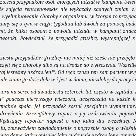
ieścia przypadków osób biorących udział w kampanii twierdz
 że zdjęcia rentgenowskie nie wykazały żadnych zmian w 
t wyeliminowanie choroby z organizmu, w którym to przypad
onamy się o tym w ciągu tygodnia lub dwóch za pomocą badań
mi, że kilku osobom z powodu udziału w kampanii znaczn
wotoki. Powiedział, że przypadki gruźlicy występującej 
ziestu przypadków gruźlicy nie mniej niż sześć nie przejęło
czyli się z choroby albo są na drodze do wyleczenia. Wszedłem
taj jesteśmy uzdrowieni”. Od tego czasu ten sam pacjent wy
i, ale znam go dość dobrze i jest w domu, niezdolny do pracy i
chora na serce od dwudziestu czterech lat, często w szpitalu
” podczas pierwszego wieczoru, uczęszczała na każde ko
rmalnie spała. Jej przypadek został specjalnie wymieni
drowienia. Szczegółowy raport o jej uzdrowieniu pojawi
ędrujący reporter napisał o niej kilka dni wcześniej. 
iu, zauważyłem zawiadomienie o pogrzebie osoby o właśni
że ta dama, którą opisałeś jako cudownie uzdrowioną, zmarła