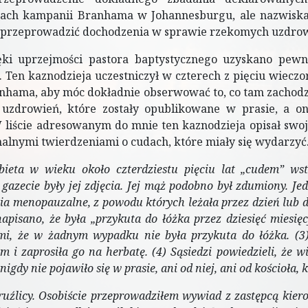
ach kampanii Branhama w Johannesburgu, ale nazwiska i
 przeprowadzić dochodzenia w sprawie rzekomych uzdrow
ęki uprzejmości pastora baptystycznego uzyskano pew
 Ten kaznodzieja uczestniczył w czterech z pięciu wieczo
nhama, aby móc dokładnie obserwować to, co tam zachodzi
uzdrowień, które zostały opublikowane w prasie, a on
W liście adresowanym do mnie ten kaznodzieja opisał swo
nalnymi twierdzeniami o cudach, które miały się wydarzyć. 
bieta w wieku około czterdziestu pięciu lat „cudem” wst
gazecie były jej zdjęcia. Jej mąż podobno był zdumiony. Jed
ia menopauzalne, z powodu których leżała przez dzień lub d
apisano, że była „przykuta do łóżka przez dziesięć miesięc
mi, że w żadnym wypadku nie była przykuta do łóżka. (3) S
 i zaprosiła go na herbatę. (4) Sąsiedzi powiedzieli, że w
nigdy nie pojawiło się w prasie, ani od niej, ani od kościoła
ruźlicy. Osobiście przeprowadziłem wywiad z zastępcą kier