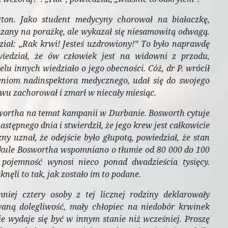
ton. Jako student medycyny chorował na białaczkę,
azany na porażkę, ale wykazał się niesamowitą odwagą.
iał: „Rak krwi! Jesteś uzdrowiony!” To było naprawdę
iedział, że ów człowiek jest na widowni z przodu,
lu innych wiedziało o jego obecności. Cóż, dr P. wrócił
ceniom nadinspektora medycznego, udał się do swojego
wu zachorował i zmarł w niecały miesiąc.
swortha na temat kampanii w Durbanie. Bosworth cytuje
stępnego dnia i stwierdził, że jego krew jest całkowicie
y uznał, że odejście było głupotą, powiedział, że stan
rtykule Boswortha wspomniano o tłumie od 80 000 do 100
pojemność wynosi nieco ponad dwadzieścia tysięcy.
nęli to tak, jak zostało im to podane.
iej cztery osoby z tej licznej rodziny deklarowały
aną dolegliwość, mały chłopiec na niedobór krwinek
ie wydaje się być w innym stanie niż wcześniej. Proszę