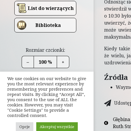
Odnosząc si
List do wierzących
stwierdził 
o 10:30 był
uwierzyć, ż
Biblioteka
może uwier
maksymalna 
Kiedy takie
Rozmiar czcionki:
że wielu, j
–
100 %
+
uzdrowienia
Źródła
We use cookies on our website to give
you the most relevant experience by
Waymo
remembering your preferences and
repeat visits. By clicking “Accept All”,
you consent to the use of ALL the
Udostę
cookies. However, you may visit
"Cookie Settings" to provide a
controlled consent.
Głębina
Ruth St
Opcje
Akceptuj wszystkie