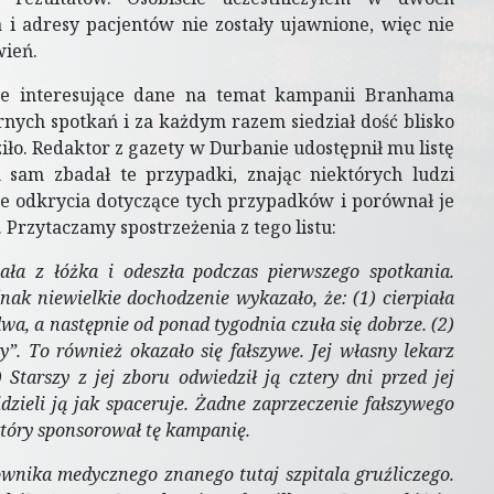
 adresy pacjentów nie zostały ujawnione, więc nie
ień.
ne interesujące dane na temat kampanii Branhama
rnych spotkań i za każdym razem siedział dość blisko
ło. Redaktor z gazety w Durbanie udostępnił mu listę
 sam zbadał te przypadki, znając niektórych ludzi
je odkrycia dotyczące tych przypadków i porównał je
Przytaczamy spostrzeżenia z tego listu:
ała z łóżka i odeszła podczas pierwszego spotkania.
nak niewielkie dochodzenie wykazało, że: (1) cierpiała
wa, a następnie od ponad tygodnia czuła się dobrze.
(2)
y”. To również okazało się fałszywe. Jej własny lekarz
tarszy z jej zboru odwiedził ją cztery dni przed jej
idzieli ją jak spaceruje. Żadne zaprzeczenie fałszywego
, który sponsorował tę kampanię.
ownika medycznego znanego tutaj szpitala gruźliczego.