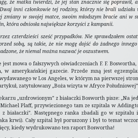
gę, że matka twierdzi, że jej stan znacznie się poprawił, 
Dwaj inni członkowie tej rodziny, którzy nie brali udziału 
j zmiany w swojej matce, swoim młodszym bracie ani w swo
in, która odniosła największe korzyści z kampanii.
 przez czterdzieści sześć przypadków. Nie sprawdzałem ostat
rzed sobą, są takie, że nie mogę dojść do żadnego innego 
adzone, że niemal można nazwać je oszustwem.
e jest mowa o fałszywych oświadczeniach F. F. Bosworth
, w amerykańskiej gazecie. Przede mną jest egzempl
 wydawanego w Los Angeles, w którym na pierwszej stron
artykuł, zatytułowany „Boża wizyta w Afryce Południowej”
karzu „uzdrowionym” z białaczki Bosworth pisze: „Na j
Michael Plaff, przywiezionego tam ze szpitala w Addington
z białaczki”. Następnego ranka zbadali go w szpitalu i
raka krwi). Cały szpital był poruszony i był to temat wczo
ięcy, kiedy wydrukowano ten raport Boswortha!