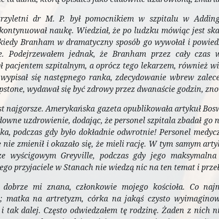
trzyletni dr M. P. był pomocnikiem w szpitalu w Adding
e kontynuował naukę. Wiedział, że po ludzku mówiąc jest sk
kiedy Branham w dramatyczny sposób go wywołał i powiedz
e. Podejrzewałem jednak, że Branham przez cały czas w
 pacjentem szpitalnym, a oprócz tego lekarzem, również wie
, wypisał się następnego ranka, zdecydowanie wbrew zale
stone, wydawał się być zdrowy przez dwanaście godzin, zno
jest najgorsze. Amerykańska gazeta opublikowała artykuł Bo
owne uzdrowienie, dodając, że personel szpitala zbadał go na
ka, podczas gdy było dokładnie odwrotnie! Personel medyczn
ię nie zmienił i okazało się, że mieli rację. W tym samym a
ze wyścigowym Greyville, podczas gdy jego maksymalna 
ego przyjaciele w Stanach nie wiedzą nic na ten temat i przełk
 dobrze mi znana, członkowie mojego kościoła. Co najmn
; matka na artretyzm, córka na jakąś czysto wyimaginow
i tak dalej. Często odwiedzałem tę rodzinę. Żaden z nich n