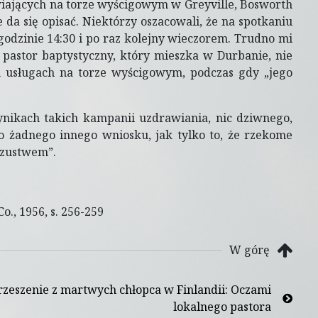
wiających na torze wyścigowym w Greyville, Bosworth
da się opisać. Niektórzy oszacowali, że na spotkaniu
 godzinie 14:30 i po raz kolejny wieczorem. Trudno mi
 pastor baptystyczny, który mieszka w Durbanie, nie
h usługach na torze wyścigowym, podczas gdy „jego
ynikach takich kampanii uzdrawiania, nic dziwnego,
do żadnego innego wniosku, jak tylko to, że rzekome
szustwem”.
Co., 1956, s. 256-259
W górę
zeszenie z martwych chłopca w Finlandii: Oczami
lokalnego pastora