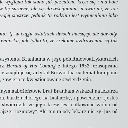
ale wygląda tak samo jak przedtem: kręci się i ma bóle
w tej sprawie, ale są chrześcijanami, mówią mi, że nie
jej siostrze. Jednak ta rodzina jest wymieniana jako
nio, tj. w ciągu ostatnich dwóch miesięcy, ale dowody,
wniosku, jak tylko to, że rzekome uzdrowienia są tak
a, asystenta Branhama w jego południowoafrykańskich
arz
Herald of His Coming
z lutego 1952, czasopisma
ie znajduje się artykuł Boswortha na temat kampanii
, zawiera te kwestionowane stwierdzenia.
ednym nabożeństwie brat Branham wskazał na lekarza
, bardzo chorego na białaczkę, i powiedział: „Jesteś
 stwierdzili, że jego krew jest całkowicie wolna od
rajszej rozmowy”. Ale ten młody lekarz nie żył już od