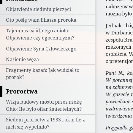
nabożeństw
Objawienie siedmiu pieczęci
można było
Oto poślę wam Eliasza proroka
Jednak dzi
Tajemnica siódmego anioła:
w Durbanie.
Objawienie czy egocentryzm?
zespołu Bra
rzekomych 
Objawienie Syna Człowieczego
osobiście. 
Nasienie węża
z pretensjo
Fragmenty kazań: Jak widział to
Pani N., ko
prorok?
W porannej 
na zaburzen
Proroctwa
W gazecie n
powiedział 
Wizja budowy mostu przez rzekę
uzdrowieniem
Ohio: Ile było ofiar śmiertelnych?
twierdzenia 
Siedem proroctw z 1933 roku: Ile z
nich się wypełniło?
Przypadki g