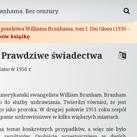
ranhama. Bez cenzury.
 poselstwa Williama Branhama, tom I: Dni Głosu (1930 –
mów książkę
: Prawdziwe świadectwa
dano w 1956 r.
t amerykański ewangelista William Branham. Branham
 do służby uzdrawiania. Twierdzi również, że jest
o jako proroka. W drugiej połowie 1951 roku zespół
panie uzdrowieniowe w kilku większych miastach.
na temat konkretnych przypadków, a więc nie było
 rezultatów. Osobiście uczestniczyłem w dwóch