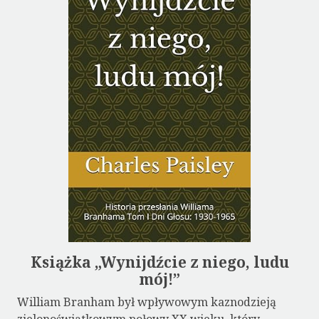
Książka „Wynijdźcie z niego, ludu
mój!”
William Branham był wpływowym kaznodzieją
zielonoświątkowym połowy XX wieku, który