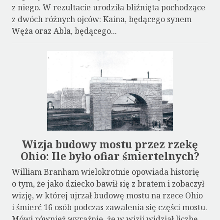
z niego. W rezultacie urodziła bliźnięta pochodzące
z dwóch różnych ojców: Kaina, będącego synem
Węża oraz Abla, będącego...
Wizja budowy mostu przez rzekę
Ohio: Ile było ofiar śmiertelnych?
William Branham wielokrotnie opowiada historię
o tym, że jako dziecko bawił się z bratem i zobaczył
wizję, w której ujrzał budowę mostu na rzece Ohio
i śmierć 16 osób podczas zawalenia się części mostu.
Mówi również wyraźnie, że w wizji widział liczbę