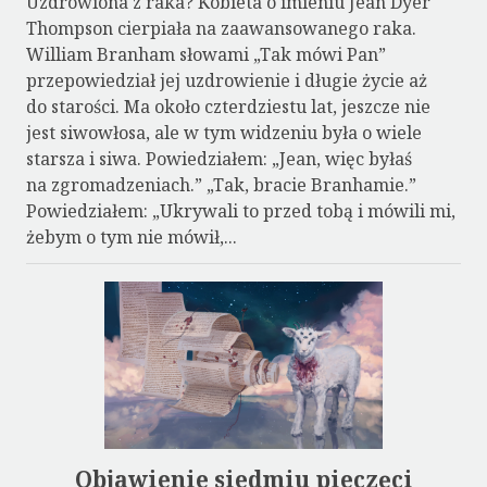
Uzdrowiona z raka? Kobieta o imieniu Jean Dyer
Thompson cierpiała na zaawansowanego raka.
William Branham słowami „Tak mówi Pan”
przepowiedział jej uzdrowienie i długie życie aż
do starości. Ma około czterdziestu lat, jeszcze nie
jest siwowłosa, ale w tym widzeniu była o wiele
starsza i siwa. Powiedziałem: „Jean, więc byłaś
na zgromadzeniach.” „Tak, bracie Branhamie.”
Powiedziałem: „Ukrywali to przed tobą i mówili mi,
żebym o tym nie mówił,...
Objawienie siedmiu pieczęci