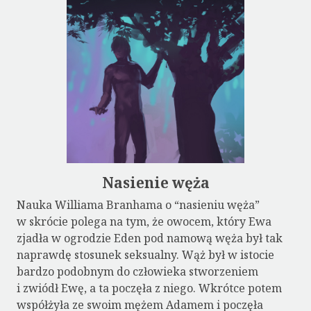
Nasienie węża
Nauka Williama Branhama o “nasieniu węża”
w skrócie polega na tym, że owocem, który Ewa
zjadła w ogrodzie Eden pod namową węża był tak
naprawdę stosunek seksualny. Wąż był w istocie
bardzo podobnym do człowieka stworzeniem
i zwiódł Ewę, a ta poczęła z niego. Wkrótce potem
współżyła ze swoim mężem Adamem i poczęła