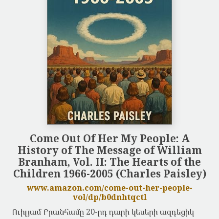
Come Out Of Her My People: A
History of The Message of William
Branham, Vol. II: The Hearts of the
Children 1966-2005 (Charles Paisley)
www.amazon.com/come-out-her-people-
vol/dp/b0dnhtqctl
Ուիլյամ Բրանհամը 20-րդ դարի կեսերի ազդեցիկ