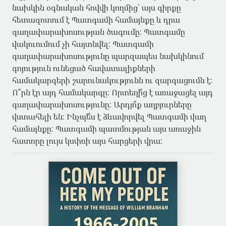
նախկին օգնական հովվի կողմից՝ այս գիրքը
հետազոտում է Պատգամի համայնքը և դրա
գաղափարախոսության ծագումը: Պատգամը
վակուումում չի հայտնվել: Պատգամի
գաղափարախոսությունը պարզապես նախկինում
գոյություն ունեցած հավատալիքների
համակարգերի շարունակությունն ու զարգացումն է:
Ո՞րն էր այդ համակարգը: Որտեղի՞ց է առաջացել այդ
գաղափարախոսությունը: Արդյո՞ք աղբյուրները
վստահելի են: Ինչպե՞ս է ձևավորվել Պատգամի վաղ
համայնքը: Պատգամի պատմության այս առաջին
հատորը լույս կսփռի այս հարցերի վրա: