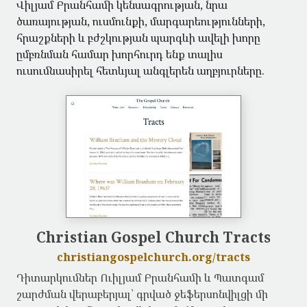
Վիլյամ Բրանհամի կենսագրության, նրա
ծառայության, ուսմունքի, մարգարեությունների,
հրաշքների և բժշկության պարգևի ավելի խորը
ըմբռնման համար խորհուրդ ենք տալիս
ուսումնասիրել հետևյալ անգլերեն աղբյուրները.
Christian Gospel Church Tracts
christiangospelchurch.org/tracts
Դիտարկումներ Ուիլյամ Բրանհամի և Պատգամ
շարժման վերաբերյալ՝ գրված ջեֆերսոնվիլցի մի