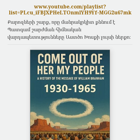
www.youtube.com/playlist?
list=PLcu_iFBJXPHeLTOnmlYH9Yf-MGG2u67mk
Քարոզների շարք, որը մանրակրկիտ քննում է
Պատգամ շարժման հիմնական
վարդապետությունները Աստծո Խոսքի լույսի ներքո։