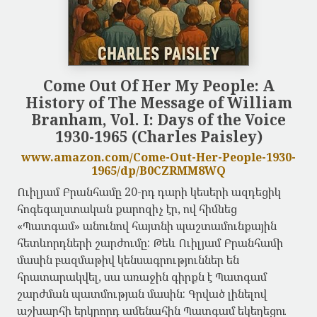
Come Out Of Her My People: A
History of The Message of William
Branham, Vol. I: Days of the Voice
1930-1965 (Charles Paisley)
www.amazon.com/Come-Out-Her-People-1930-
1965/dp/B0CZRMM8WQ
Ուիլյամ Բրանհամը 20-րդ դարի կեսերի ազդեցիկ
հոգեգալստական քարոզիչ էր, ով հիմնեց
«Պատգամ» անունով հայտնի պաշտամունքային
հետևորդների շարժումը: Թեև Ուիլյամ Բրանհամի
մասին բազմաթիվ կենսագրություններ են
հրատարակվել, սա առաջին գիրքն է Պատգամ
շարժման պատմության մասին: Գրված լինելով
աշխարհի երկրորդ ամենահին Պատգամ եկեղեցու